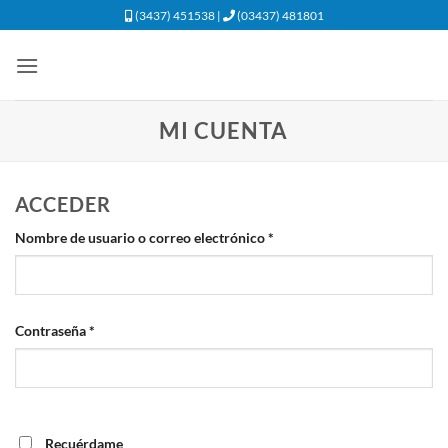
Saltar
(3437) 451538 |
(03437) 481801
al
contenido
MI CUENTA
ACCEDER
Obligatorio
Nombre de usuario o correo electrónico
*
Obligatorio
Contraseña
*
Recuérdame