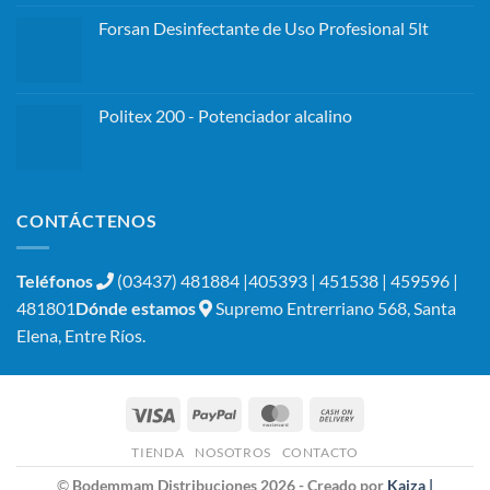
Forsan Desinfectante de Uso Profesional 5lt
Politex 200 - Potenciador alcalino
CONTÁCTENOS
Teléfonos
(03437) 481884 |405393 | 451538 | 459596 |
481801
Dónde estamos
Supremo Entrerriano 568, Santa
Elena, Entre Ríos.
Visa
PayPal
MasterCard
Cash
On
TIENDA
NOSOTROS
CONTACTO
Delivery
©
Bodemmam Distribuciones 2026 - Creado por
Kaiza |