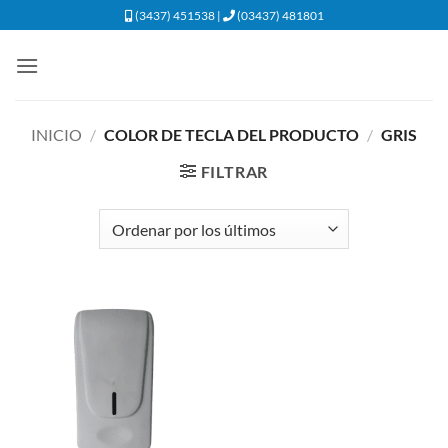
Saltar
(3437) 451538 |
(03437) 481801
al
contenido
INICIO
/
COLOR DE TECLA DEL PRODUCTO
/
GRIS
FILTRAR