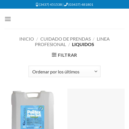
Saltar
(3437) 451538 |
(03437) 481801
al
contenido
INICIO
/
CUIDADO DE PRENDAS
/
LINEA
PROFESIONAL
/
LIQUIDOS
FILTRAR