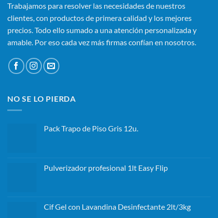
Trabajamos para resolver las necesidades de nuestros
clientes, con productos de primera calidad y los mejores
precios. Todo ello sumado a una atención personalizada y
amable. Por eso cada vez más firmas confían en nosotros.
NO SE LO PIERDA
Pack Trapo de Piso Gris 12u.
El
El
precio
precio
original
actual
Pulverizador profesional 1lt Easy Flip
era:
es:
$ 7.296,24.
$ 6.566,64.
Cif Gel con Lavandina Desinfectante 2lt/3kg