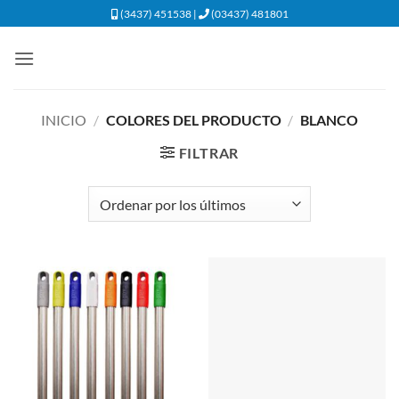
Saltar
(3437) 451538 |
(03437) 481801
al
contenido
INICIO
/
COLORES DEL PRODUCTO
/
BLANCO
FILTRAR