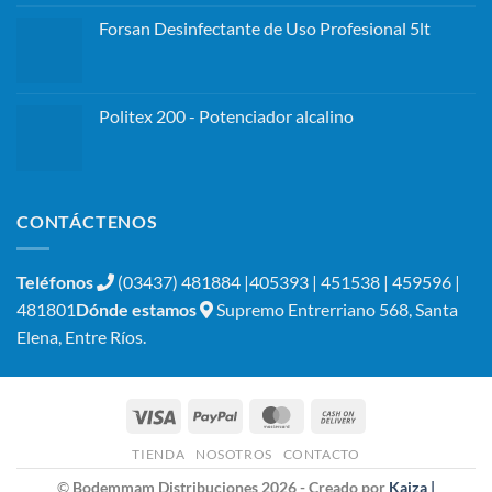
Forsan Desinfectante de Uso Profesional 5lt
Politex 200 - Potenciador alcalino
CONTÁCTENOS
Teléfonos
(03437) 481884 |405393 | 451538 | 459596 |
481801
Dónde estamos
Supremo Entrerriano 568, Santa
Elena, Entre Ríos.
Visa
PayPal
MasterCard
Cash
On
TIENDA
NOSOTROS
CONTACTO
Delivery
©
Bodemmam Distribuciones 2026 - Creado por
Kaiza |