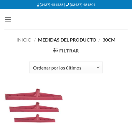
Saltar
(3437) 451538 |
(03437) 481801
al
contenido
INICIO
/
MEDIDAS DEL PRODUCTO
/
30CM
FILTRAR