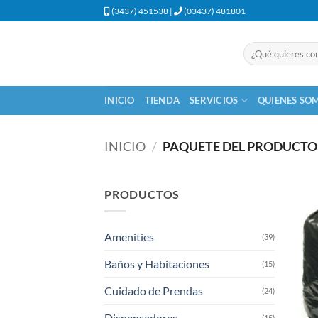
Saltar
(3437) 451538 |
(03437) 481801
al
contenido
Buscar
por:
INICIO
TIENDA
SERVICIOS
QUIENES SO
INICIO
/
PAQUETE DEL PRODUCT
PRODUCTOS
Amenities
(39)
Baños y Habitaciones
(15)
Cuidado de Prendas
(24)
Dispensadores
(15)