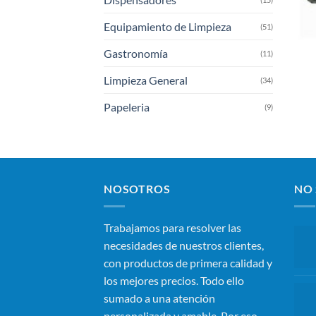
Equipamiento de Limpieza
(51)
Gastronomía
(11)
Limpieza General
(34)
Papeleria
(9)
NOSOTROS
NO 
Trabajamos para resolver las
necesidades de nuestros clientes,
con productos de primera calidad y
los mejores precios. Todo ello
sumado a una atención
personalizada y amable. Por eso