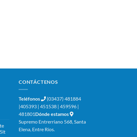
CONTÁCTENOS
Teléfonos
(03437) 481884
|405393 | 451538 | 459596 |
481801
Dónde estamos
Supremo Entrerriano 568, Santa
te
Elena, Entre Ríos.
5lt