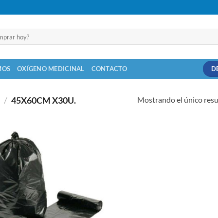
MOS
OXÍGENO MEDICINAL
CONTACTO
D
Mostrando el único res
O
/
45X60CM X30U.