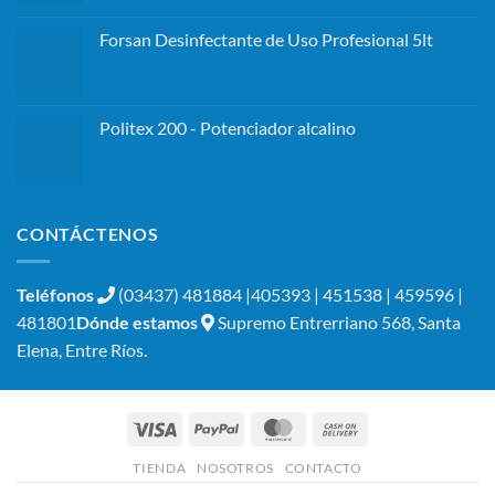
Forsan Desinfectante de Uso Profesional 5lt
Politex 200 - Potenciador alcalino
CONTÁCTENOS
Teléfonos
(03437) 481884 |405393 | 451538 | 459596 |
481801
Dónde estamos
Supremo Entrerriano 568, Santa
Elena, Entre Ríos.
Visa
PayPal
MasterCard
Cash
On
TIENDA
NOSOTROS
CONTACTO
Delivery