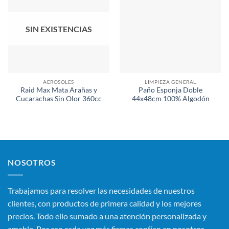
SIN EXISTENCIAS
AEROSOLES
LIMPIEZA GENERAL
Raid Max Mata Arañas y
Paño Esponja Doble
Cucarachas Sin Olor 360cc
44x48cm 100% Algodón
NOSOTROS
Trabajamos para resolver las necesidades de nuestros
clientes, con productos de primera calidad y los mejores
precios. Todo ello sumado a una atención personalizada y
amable. Por eso cada vez más firmas confían en nosotros.