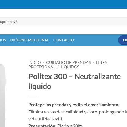
MOS
OXÍGENO MEDICINAL
CONTACTO
D
INICIO
/
CUIDADO DE PRENDAS
/
LINEA
PROFESIONAL
/
LIQUIDOS
Politex 300 – Neutralizante
líquido
Protege las prendas y evita el amarillamiento.
Elimina restos de alcalinidad y cloro, prolongando l
vida útil del textil.
Presentación:
Bidón x 20lts.