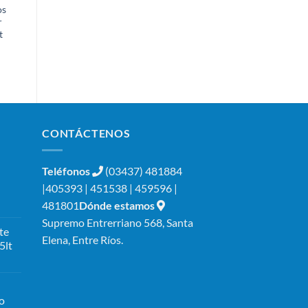
os
Olav10
Desmanchador
r
Orión Plus
t
CONTÁCTENOS
Teléfonos
(03437) 481884
|405393 | 451538 | 459596 |
481801
Dónde estamos
Supremo Entrerriano 568, Santa
te
Elena, Entre Ríos.
5lt
o