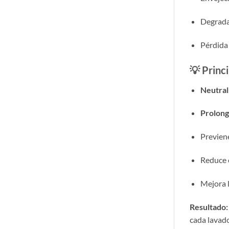
Degradac
Pérdida 
💡 Princ
Neutral
Prolonga
Previen
Reduce e
Mejora l
Resultado:
cada lavado