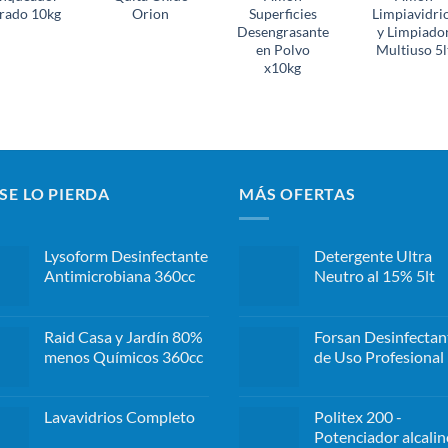
rado 10kg
Orion
Superficies
Limpiavidri
Desengrasante
y Limpiado
en Polvo
Multiuso 5l
x10kg
SE LO PIERDA
MÁS OFERTAS
Lysoform Desinfectante
Detergente Ultra
Antimicrobiana 360cc
Neutro al 15% 5lt
Raid Casa y Jardín 80%
Forsan Desinfectan
menos Químicos 360cc
de Uso Profesional 
Lavavidrios Completo
Politex 200 -
Potenciador alcalin