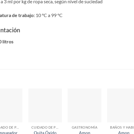
 a 3 ml por kg de ropa seca, según nivel de suciedad
tura de trabajo:
10 °C a 99 °C
ntación
 litros
S
CUIDADO DE PRENDAS
CUIDADO DE PRENDAS
GASTRONOMÍA
anqueador
Quita Óxido
Amon
Amon