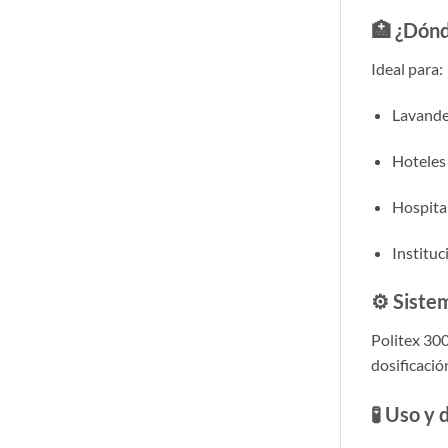
🏥 ¿Dón
Ideal para:
Lavander
Hoteles
Hospita
Instituc
⚙️ Siste
Politex 300
dosificació
🧪 Uso y 