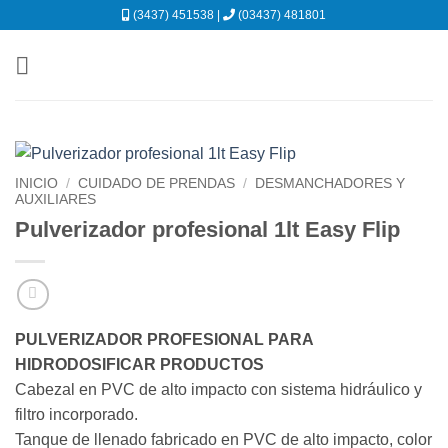
Saltar
(3437) 451538 |
(03437) 481801
al
contenido
INICIO
/
CUIDADO DE PRENDAS
/
DESMANCHADORES Y
AUXILIARES
Pulverizador profesional 1lt Easy Flip
PULVERIZADOR PROFESIONAL PARA
HIDRODOSIFICAR PRODUCTOS
Cabezal en PVC de alto impacto con sistema hidráulico y
filtro incorporado.
Tanque de llenado fabricado en PVC de alto impacto, color