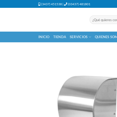
Saltar
(3437) 451538 |
(03437) 481801
al
contenido
Buscar
por:
INICIO
TIENDA
SERVICIOS
QUIENES SO