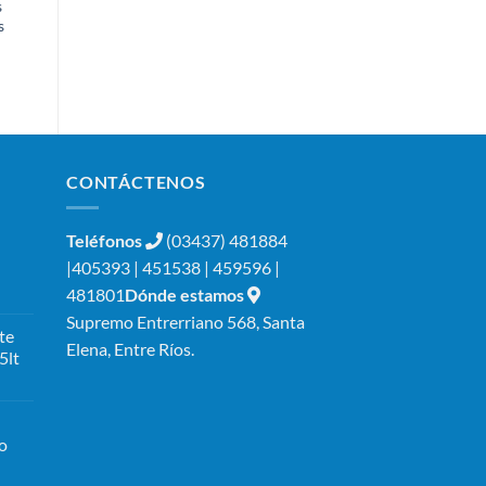
s
Para Jabón
Evolution
s
Evolution
Jumbo hasta
600ml
600 mts
CONTÁCTENOS
Teléfonos
(03437) 481884
|405393 | 451538 | 459596 |
481801
Dónde estamos
Supremo Entrerriano 568, Santa
te
Elena, Entre Ríos.
5lt
o