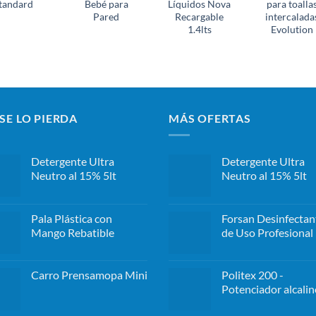
tandard
Bebé para
Líquidos Nova
para toalla
Pared
Recargable
intercalada
1.4lts
Evolution
SE LO PIERDA
MÁS OFERTAS
Detergente Ultra
Detergente Ultra
Neutro al 15% 5lt
Neutro al 15% 5lt
Pala Plástica con
Forsan Desinfectan
Mango Rebatible
de Uso Profesional 
Carro Prensamopa Mini
Politex 200 -
Potenciador alcalin