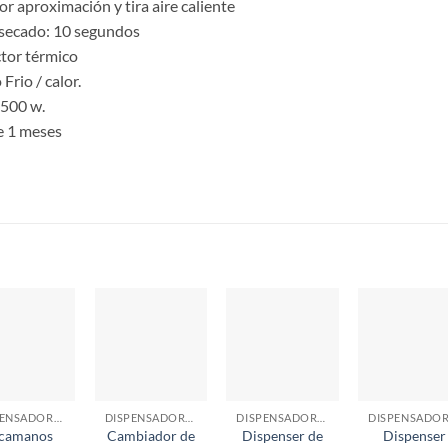
r aproximación y tira aire caliente
secado: 10 segundos
tor térmico
Frio / calor.
1500 w.
e 1 meses
S
DISPENSADORES
DISPENSADORES
DISPENSADORES
camanos
Cambiador de
Dispenser de
Dispenser