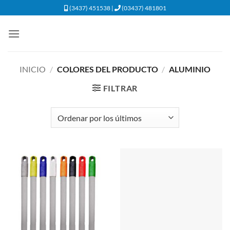
Saltar
(3437) 451538 |
(03437) 481801
al
contenido
INICIO
/
COLORES DEL PRODUCTO
/
ALUMINIO
FILTRAR