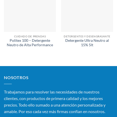
CUIDADO DE PRENDAS
DETERGENTES Y DESENGRASANTE
Politex 100 – Detergente
Detergente Ultra Neutro al
Neutro de Alta Performance
15% 5lt
NOSOTROS
Trabajamos para resolver las necesidades de nuestros
clientes, con productos de primera calidad y los mejores
precios. Todo ello sumado a una atención personalizada y
amable. Por eso cada vez más firmas confían en nosotros.